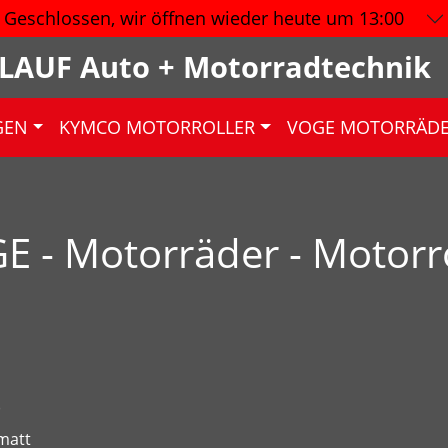
Geschlossen, wir öffnen wieder
heute um 13:00
LAUF Auto + Motorradtechnik
GEN
KYMCO MOTORROLLER
VOGE MOTORRÄD
E - Motorräder - Motorro
)
 matt