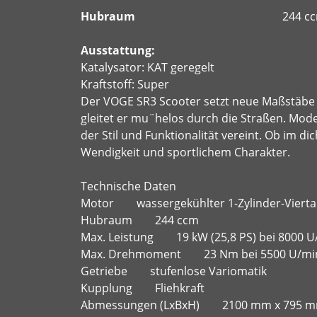
Hubraum
244 c
Ausstattung:
Katalysator: KAT geregelt
Kraftstoff: Super
Der VOGE SR3 Scooter setzt neue Maßstäbe fu
gleitet er mu¨helos durch die Straßen. Mo
der Stil und Funktionalität vereint. Ob im 
Wendigkeit und sportlichem Charakter.
Technische Daten
Motor wassergekühlter 1-Zylinder-Viertakt
Hubraum 244 ccm
Max. Leistung 19 kW (25,8 PS) bei 8000 U
Max. Drehmoment 23 Nm bei 5500 U/mi
Getriebe stufenlose Variomatik
Kupplung Fliehkraft
Abmessungen (LxBxH) 2100 mm x 795 m