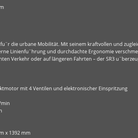
cm
¨r die urbane Mobilität. Mit seinem kraftvollen und zuglei
derne Linienfu¨hrung und durchdachte Ergonomie verschme
dichten Verkehr oder auf längeren Fahrten – der SR3 u¨berz
motor mit 4 Ventilen und elektronischer Einspritzung
/min
n
m x 1392 mm