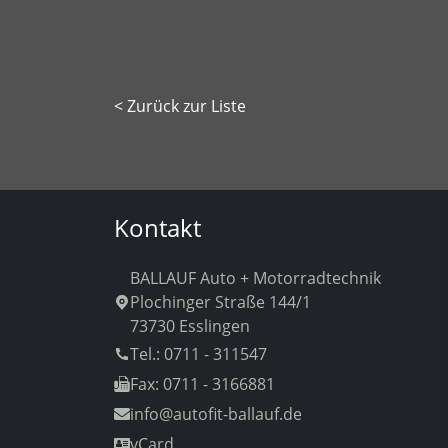
< Zurück zur Liste
Kontakt
BALLAUF Auto + Motorradtechnik
Plochinger Straße 144/1
73730 Esslingen
Tel.: 0711 - 311547
Fax: 0711 - 3166881
info
@autofit-ballauf.de
vCard