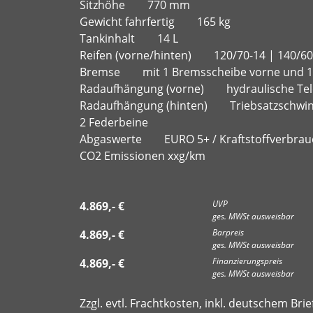
Sitzhöhe 770 mm
Gewicht fahrfertig 165 kg
Tankinhalt 14 L
Reifen (vorne/hinten) 120/70-14 | 140/60
Bremse mit 1 Bremsscheibe vorne und 1 
Radaufhängung (vorne) hydraulische Tel
Radaufhängung (hinten) Triebsatzschwi
2 Federbeine
Abgaswerte EURO 5+ / Kraftstoffverbrauch 
CO2 Emissionen xxg/km
UVP
4.869,- €
ges. MWSt ausweisbar
Barpreis
4.869,- €
ges. MWSt ausweisbar
Finanzierungspreis
4.869,- €
ges. MWSt ausweisbar
Zzgl. evtl. Frachtkosten, inkl. deutschem Br